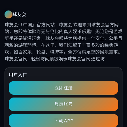
球友会
球友会·「中国」官方网站 - 球友会 欢迎来到球友会官方网
站，您即将体验到无与伦比的真人娱乐乐趣！无论您是游戏
新手还是资深玩家，球友会都将为您提供一个安全、公平且
刺激的游戏环境。在这里，我们汇聚了丰富多彩的经典游
戏，如百家乐、轮盘、棋牌等，全方位满足您的娱乐需求。
球友会官网 - 轻松访问顶级娱乐球友会官网 通过访
用户入口
立即注册
登录账号
下载 APP