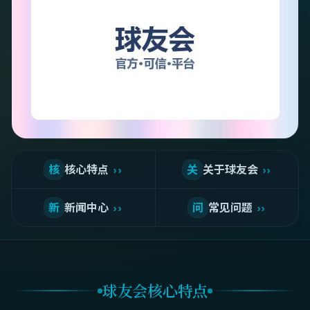
核
核心特点
››
关
关于球友会
››
新
新闻中心
››
问
常见问题
››
球友会核心特点