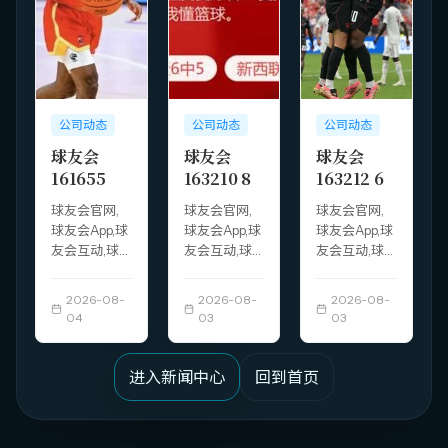
公司动态
公司动态
公司动态
球友会
球友会
球友会
161655
163210 8
163212 6
球友会官网,
球友会官网,
球友会官网,
球友会App,球
球友会App,球
球友会App,球
友会互动,球
友会互动,球
友会互动,球
友会交流,球
友会交流,球
友会交流,球
友会平台,球
友会平台,球
友会平台,球
2026-08-
2026-08-
2026-08-
友会 161655
友会 163210 8
友会 163212 6
04
03
03
进入新闻中心
回到首页