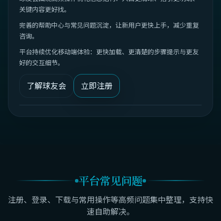
关键内容更好找。
完善的帮助中心与常见问题沉淀，让新用户更快上手，减少重复
咨询。
平台持续优化移动端体验：更快加载、更清楚的步骤提示与更友
好的交互细节。
了解球友会
立即注册
平台常见问题
注册、登录、下载与常用操作等高频问题集中整理，支持快
速自助解决。