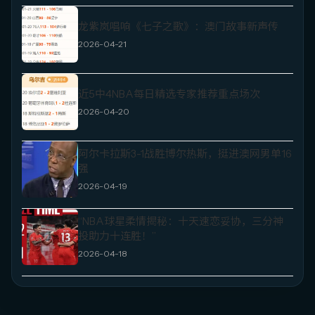
龙紫岚唱响《七子之歌》：澳门故事新声传
2026-04-21
近5中4NBA每日精选专家推荐重点场次
2026-04-20
阿尔卡拉斯3-1战胜博尔热斯，挺进澳网男单16
强
2026-04-19
“NBA球星柔情揭秘：十天速恋妥协，三分神
投助力十连胜！”
2026-04-18