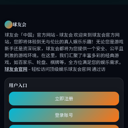
球友会
球友会·「中国」官方网站 - 球友会 欢迎来到球友会官方网
站，您即将体验到无与伦比的真人娱乐乐趣！无论您是游戏
新手还是资深玩家，球友会都将为您提供一个安全、公平且
刺激的游戏环境。在这里，我们汇聚了丰富多彩的经典游
戏，如百家乐、轮盘、棋牌等，全方位满足您的娱乐需求。
球友会官网
- 轻松访问顶级娱乐球友会官网 通过访
用户入口
立即注册
登录账号