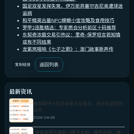
国足双星发挥失常，伊万拒弃塞尔吉尼奥遭球迷
诟病
和平精英古墓NPC蝾螈小宝攻略及食用技巧
罗甲2连胜精选：专家质合分析前区十码推荐
东契奇浓眉交易引热议：里奇-保罗坦言若知情
或有不同结果
龙紫岚唱响《七子之歌》：澳门故事新声传
返回列表
复制链接
最新资讯
基恩期待卡拉菲奥里次战登场，坚信有望扭转
战局
2026-04-28
“南安普顿与曼联1-1握手言和，桑乔进球，博