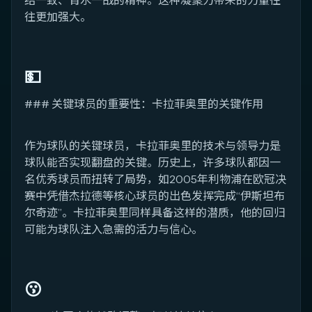
结一致、背水一战的精神。这种凝聚力带来的力量往
往更加强大。
💵
### 关键球员的重要性：卡拉菲奥里的关键作用
作为球队的关键球员，卡拉菲奥里的技术与领导力是
球队能否实现翻盘的关键。历史上，许多球队都因一
名优秀球员而扭转了局势，如2005年利物浦在欧冠决
赛中凭借杰拉德等核心球员的出色发挥完成“伊斯坦布
尔奇迹”。卡拉菲奥里同样具备这样的潜质，他的回归
可能为球队注入急需的活力与信心。
😗