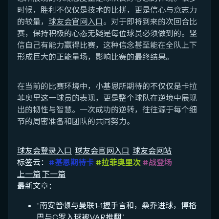
时候，胜利不仅仅是技术的比拼，更是信心与意志力
的较量，
球友会官网入口
。对于即将到来的次回合比
赛，保持积极的心态无疑是每位球员必须做到的。坚
信自己有能力赢得比赛，这种信念甚至能在全队上下
形成巨大的正能量场，影响比赛的最终结果。
在当前的比赛环境中，小基恩所期待的不仅仅是卡拉
菲奥里这一球员的表现，更是整个球队在逆境中展现
出的韧性与智慧。一次成功的逆转，往往源于每个细
节的周密准备和团队的共同努力。
球友会登录入口
球友会官网入口
球友会网站
标签云：
#基恩期待卡
#拉菲奥里次
#战登场
上一篇
下一篇
最新文章：
“南安普顿与曼联1-1握手言和，桑乔进球，博格
巴与C罗入球被VAR推翻”