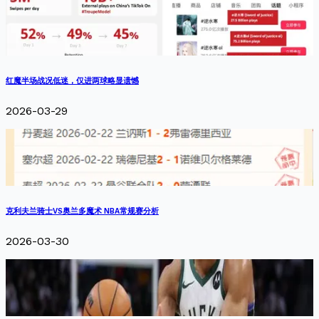
红魔半场战况低迷，仅进两球略显遗憾
2026-03-29
克利夫兰骑士VS奥兰多魔术 NBA常规赛分析
2026-03-30