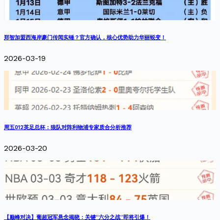
郑智加盟西海岸豪门传闻实锤？官方确认，核心优势助力华丽蜕变！
2026-03-19
周五012英足总杯：狼队对阵利物浦专家质合分析推荐
2026-03-20
【巅峰对决】葡超冠军悬念揭晓：关键“六分之战”即将引爆！