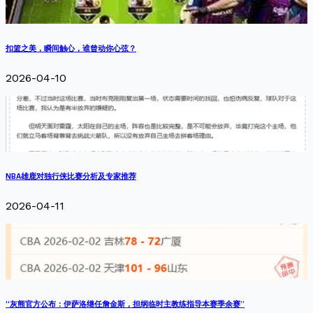
扣篮之美，瞬间触心，谁曾动你心弦？
2026-04-10
NBA雄鹿对独行侠比赛分析及专家推荐
2026-04-11
“灰熊官方公布：伊萨洛继任詹金斯，担纲临时主教练指导本赛季余赛”