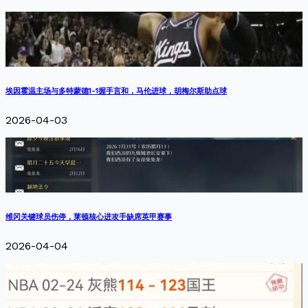
埃因霍温主场与多特蒙德1-1握手言和，马伦进球，胡梅尔斯助点球
2026-04-03
维冈关键球员伤停，莱顿核心进攻手缺席英甲赛事
2026-04-04