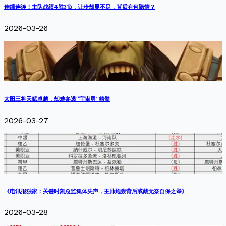
佳绩连连！主队战绩4胜3负，让步却显不足，背后有何隐情？
2026-03-26
太阳三将天赋卓越，却难参透“宇宙勇”精髓
2026-03-27
《电讯报独家：关键时刻总监集体失声，主帅炮轰背后或藏无奈自保之举》
2026-03-28