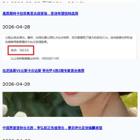
基恩期待卡拉菲奥里次战登场，坚信有望扭转战局
2026-04-28
拉尼洛斯VS云斯卡尔达斯 哥伦甲4胜3期专家质合推荐
2026-04-29
中国男篮逆转台北胜，李弘权正负值突出，赛后评分及张镇麟表现