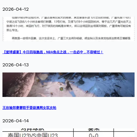
2026-04-12
【篮球盛宴】今日四场激战，NBA焦点之战，一击必中，不容错过！
2026-04-13
王欣瑜郑赛赛联手晋级澳网女双次轮
2026-04-14