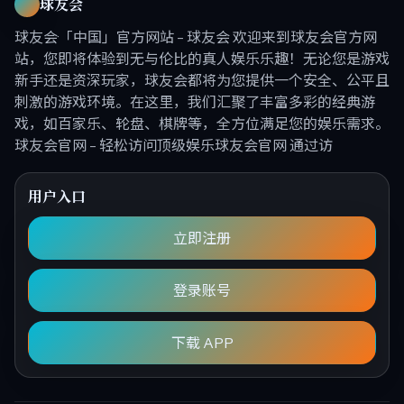
球友会
球友会·「中国」官方网站 - 球友会 欢迎来到球友会官方网
站，您即将体验到无与伦比的真人娱乐乐趣！无论您是游戏
新手还是资深玩家，球友会都将为您提供一个安全、公平且
刺激的游戏环境。在这里，我们汇聚了丰富多彩的经典游
戏，如百家乐、轮盘、棋牌等，全方位满足您的娱乐需求。
球友会官网 - 轻松访问顶级娱乐球友会官网 通过访
用户入口
立即注册
登录账号
下载 APP