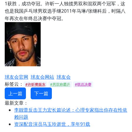
1获胜，成功夺冠。许昕一人独揽男双和混双两个冠军，这
也是我国乒乓球男双选手继2011年马琳/张继科后，时隔八
年再次在年终总决赛中夺冠。
球友会官网
球友会网站
球友会
标签云：
#许昕樊振东
#男双称霸乒
#联总决赛
上一篇
下一篇
最新文章：
李靓蕾反击王力宏长篇论述：心理专家指出你存在性依
赖问题
资深配音演员马玉玲逝世，享年91载