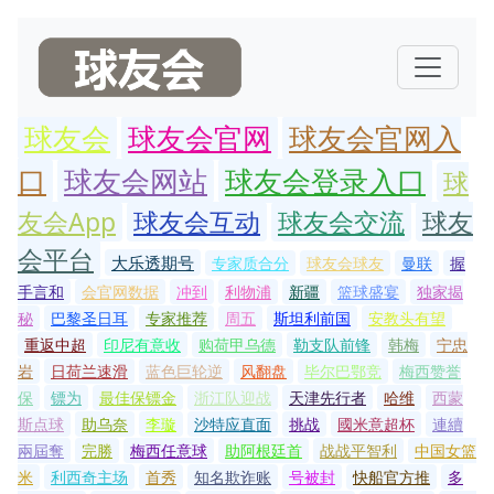
球友会
球友会官网
球友会官网入
口
球友会网站
球友会登录入口
球
友会App
球友会互动
球友会交流
球友
会平台
大乐透期号
专家质合分
球友会球友
曼联
握
手言和
会官网数据
冲到
利物浦
新疆
篮球盛宴
独家揭
秘
巴黎圣日耳
专家推荐
周五
斯坦利前国
安教头有望
重返中超
印尼有意收
购荷甲乌德
勒支队前锋
韩梅
宁忠
岩
日荷兰速滑
蓝色巨轮逆
风翻盘
毕尔巴鄂竞
梅西赞誉
保
镖为
最佳保镖金
浙江队迎战
天津先行者
哈维
西蒙
斯点球
助乌奈
李璇
沙特应直面
挑战
國米意超杯
連續
兩屆奪
完勝
梅西任意球
助阿根廷首
战战平智利
中国女篮
米
利西奇主场
首秀
知名欺诈账
号被封
快船官方推
多