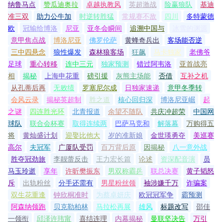
纳鲁马点
赞瓜迪奥拉
卓越执教风
英超激战
险赢狼队
基迪
准三双
助力公牛加
时逆转胜猛
常规赛不敌
四川
多特蒙德
欧
冠输给博洛
尼亚
亚冬会瞬间
追溯中国与
冰雪的渊源
意甲焦点战
博洛尼亚
佛罗伦萨
黄蜂奇兵出
客场能否逆
三中四悬念
狼性爆发
森林狼客场
狂飙
马卡独家
老佛爷
足球
重心转移
连中三元
独家预测
错过阿韦洛
亚首战亮
相
揭秘
上海申花重
磅引援
灰熊主场能
否借
互补之机
从孔蒂后再
无败绩
罗塞尼尔成
日独家速递
意甲冬季转
会风云录
揭秘英超制
胜之道
核心回归深
博洛尼亚崛
起
之谜
四连胜光环
北青报道
余望不随队
共庆冲超荣
中国网
球队
联合会杯赛
取得连续两
巴萨马竞和
解落幕
万购得五
将
黄灿盛计划
迎娶比他大
岁的准新娘
金世瑛勇夺
美巡赛
高尔
夫冠军
广厦队受罚
百万背后原
因揭秘
八一意外战
胜夺冠劲旅
李靓蕾反击
王力宏长篇
论述
资深配音演
员
马玉玲逝
享年
许昕樊振东
男双称霸乒
联总决赛
黄子韬怒
斥
出轨粉丝
分手还需有
男星粉丝领
袖涉嫌千万
诈骗案
双生花重逢
钟欣桐准时
为蔡卓妍庆
欧冠冠军争
霸预测
阿森纳领跑
贝克勒柏林
马拉松再展
雄风
标题改写
邵佳
一领衔
邱泽许玮甯
喜结连理
内幕揭秘
曼联坚决告
万引