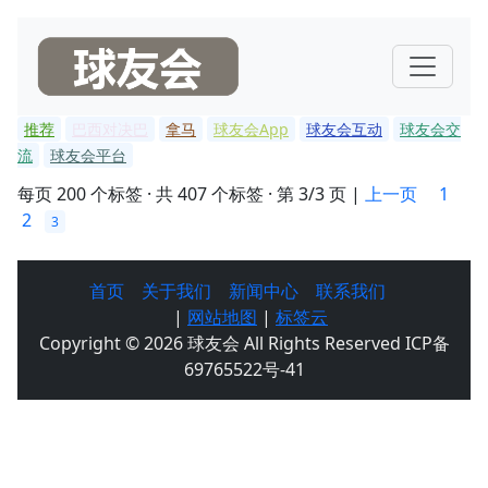
推荐
巴西对决巴
拿马
球友会App
球友会互动
球友会交
流
球友会平台
每页 200 个标签 · 共 407 个标签 · 第 3/3 页 |
上一页
1
2
3
首页
关于我们
新闻中心
联系我们
|
网站地图
|
标签云
Copyright © 2026 球友会 All Rights Reserved ICP备
69765522号-41